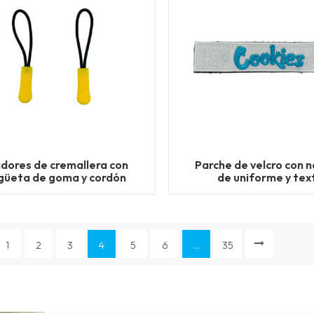
adores de cremallera con
Parche de velcro con 
güeta de goma y cordón
de uniforme y tex
lizante personalizados
personalizado
1
2
3
4
5
6
...
35