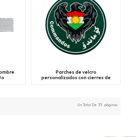
nombre
Parches de velcro
to
personalizados con cierres de
gancho y bucle
Un Total De
35
Páginas