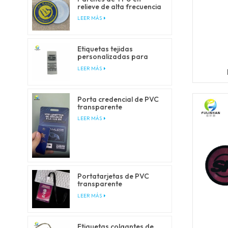
relieve de alta frecuencia
personalizados para
LEER MÁS
ropa
Etiquetas tejidas
personalizadas para
ropa y prendas de vestir
LEER MÁS
a
Porta credencial de PVC
transparente
personalizado con
LEER MÁS
cordones tipo lanyard
Portatarjetas de PVC
transparente
personalizado con
LEER MÁS
cordones
Etiquetas colgantes de