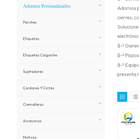
Adornos Personalizados
Adornos pe
cierres, c
Parches
Solucione
electrónic
Etiquetas
â–² Garant
â–² Plazo
Etiquetas Colgantes
â–² Equipo
Sujetadores
presenta 
Cordones Y Cintas
Cremalleras
Accesorios
Motivos