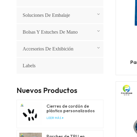
Soluciones De Embalaje
Bolsas Y Estuches De Mano
Accesorios De Exhibición
Pa
Labels
Nuevos Productos
Cierres de cordón de
plástico personalizados
para cordones de ajuste
LEER MÁS
y cordones elásticos
Parches de TPU en