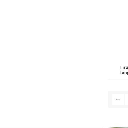
Tir
len
des