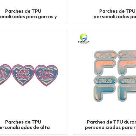
Parches de TPU
Parches de TPU
onalizados para gorras y
personalizados p
sombreros
chaquetas y prenda
abrigo
Parches de TPU
Parches de TPU dura
ersonalizados de alta
personalizados para r
ad para bolsos y mochilas
por mayor