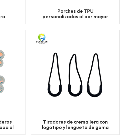
Parches de TPU
ara
personalizados al por mayor
s de
para ropa deportiva
deros
Tiradores de cremallera con
opa al
logotipo y lengüeta de goma
personalizados