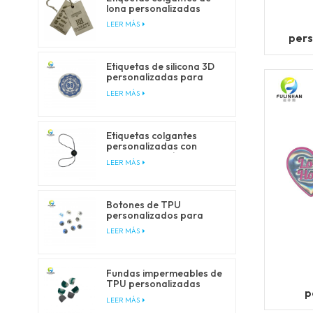
lona personalizadas
para marcas de ropa y
LEER MÁS
moda.
pers
Etiquetas de silicona 3D
personalizadas para
ropa y accesorios.
LEER MÁS
Etiquetas colgantes
personalizadas con
cierre de cordón para
LEER MÁS
embalaje de prendas de
vestir.
Botones de TPU
personalizados para
prendas de vestir y
LEER MÁS
productos para
exteriores.
Fundas impermeables de
TPU personalizadas
p
para prendas de vestir y
LEER MÁS
ropa de exterior.
calid