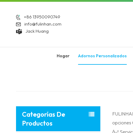
+86 13950090749
info@fulinhan.com
Jack Huang
Hogar
Adornos Personalizados
Categorías De
FULINHAN:
Productos
opciones 
â–² Servi