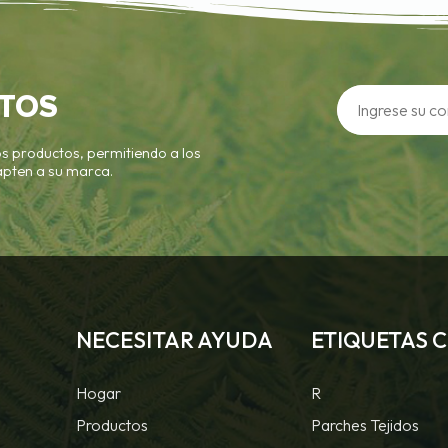
TOS
s productos, permitiendo a los
apten a su marca.
NECESITAR AYUDA
ETIQUETAS 
Hogar
R
Productos
Parches Tejidos