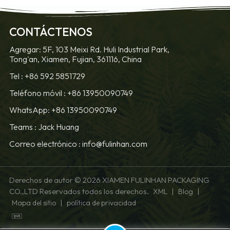
CONTÁCTENOS
Agregar: 5F, 103 Meixi Rd. Huli Industrial Park,
Tong'an, Xiamen, Fujian, 361116, China
Tel :
+86 592 5851729
Teléfono móvil :
+86 13950090749
WhatsApp: +86 13950090749
Teams :
Jack Huang
Correo electrónico :
info@fulinhan.com
Derechos de autor © 2026 XIAMEN FULINHAN PACKAGING
CO.,LTD Reservados todos los derechos.
|
|
XML
Blog
|
Mapa del sitio
política de privacidad