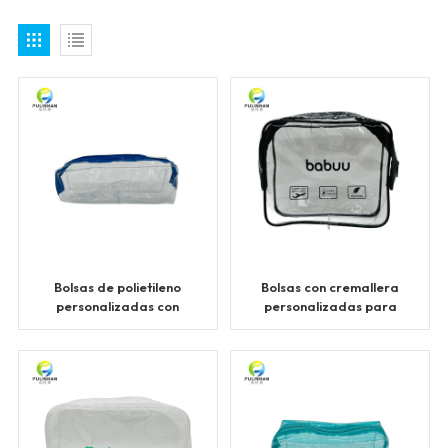
Bolsas de polietileno
Bolsas con cremallera
personalizadas con
personalizadas para
cierre ziplock y PVC
joyería, bolsas de PVC
con cierre hermético