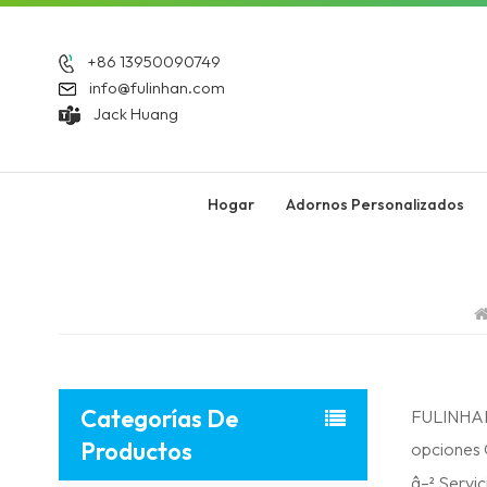
+86 13950090749
info@fulinhan.com
Jack Huang
Hogar
Adornos Personalizados
Categorías De
FULINHAN:
Productos
opciones 
â–² Servi