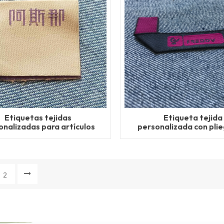
Etiquetas tejidas
Etiqueta tejida
onalizadas para artículos
personalizada con pli
hechos a mano
inglete para rop
2