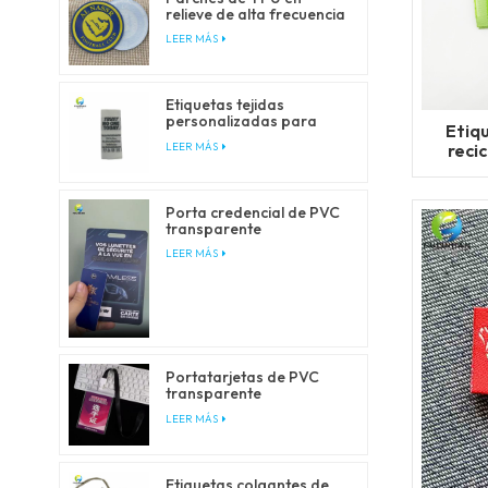
relieve de alta frecuencia
personalizados para
LEER MÁS
ropa
Etiquetas tejidas
personalizadas para
Etiqu
ropa y prendas de vestir
reci
LEER MÁS
Porta credencial de PVC
transparente
personalizado con
LEER MÁS
cordones tipo lanyard
Portatarjetas de PVC
transparente
personalizado con
LEER MÁS
cordones
Etiquetas colgantes de