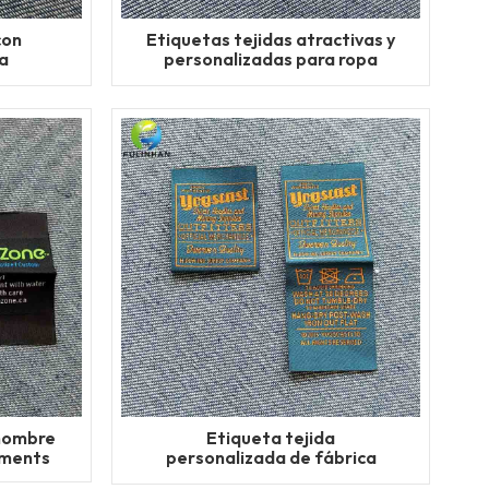
con
Etiquetas tejidas atractivas y
a
personalizadas para ropa
 mayor
deportiva
 nombre
Etiqueta tejida
aments
personalizada de fábrica
para muñecas