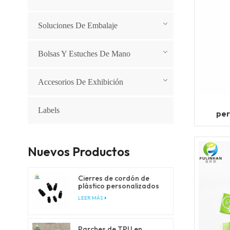
Soluciones De Embalaje
Bolsas Y Estuches De Mano
Accesorios De Exhibición
Labels
per
Nuevos Productos
Cierres de cordón de
plástico personalizados
para cordones de ajuste
LEER MÁS
y cordones elásticos
Parches de TPU en