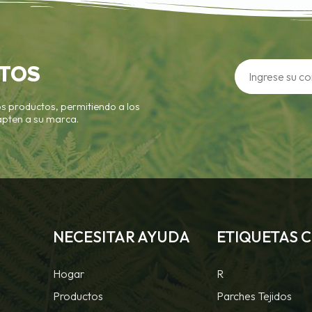
TOS
s productos, permitiendo a los
apten a su marca.
NECESITAR AYUDA
ETIQUETAS 
Hogar
R
Productos
Parches Tejidos