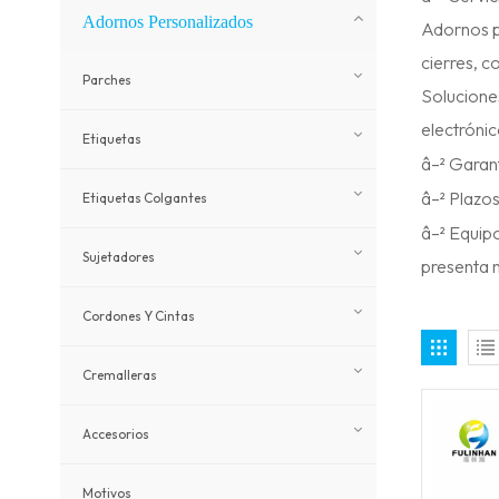
Adornos Personalizados
Adornos pe
cierres, c
Parches
Solucione
electrónic
Etiquetas
â–² Garant
â–² Plazo
Etiquetas Colgantes
â–² Equipo
Sujetadores
presenta 
Cordones Y Cintas
Cremalleras
Accesorios
Motivos