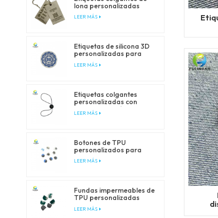
lona personalizadas
para marcas de ropa y
Etiq
LEER MÁS
moda.
Etiquetas de silicona 3D
personalizadas para
ropa y accesorios.
LEER MÁS
Etiquetas colgantes
personalizadas con
cierre de cordón para
LEER MÁS
embalaje de prendas de
vestir.
Botones de TPU
personalizados para
prendas de vestir y
LEER MÁS
productos para
exteriores.
Fundas impermeables de
TPU personalizadas
di
para prendas de vestir y
LEER MÁS
ropa de exterior.