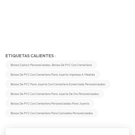
ETIQUETAS CALIENTES :
Bolsas Ziplock Personalizadas, Bolsas De PVC Con Cremallera
Bolsas De PVC Con Cremallera Para Joyería Impresas A Medida
Bolsas De PVC Para Joyería Con Cremallera Esmerilada Personalizadas
Bolsas De PVC Con Cremallera Para Joyería De Oro Personalizadas
Bolsas De PVC Con Cremallera Personalizadas Para Joyería
Bolsas De PVC Con Cremallera Para Camisetas Personalizadas