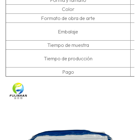
Forma y tamaño
Color
Formato de obra de arte
L
Embalaje
lu
Tiempo de muestra
5-
Tiempo de producción
Pago