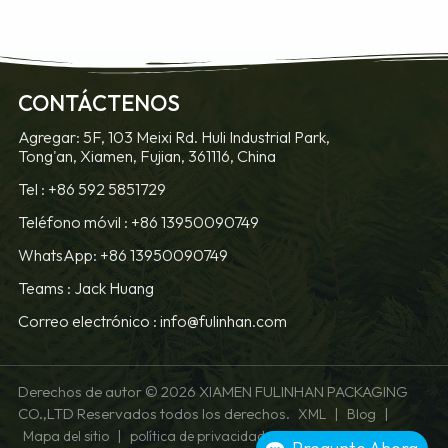
OBTENGA
OBTENGA
CONTÁCTENOS
MÁS
MÁS
Agregar: 5F, 103 Meixi Rd. Huli Industrial Park,
Tong'an, Xiamen, Fujian, 361116, China
INFORMACIÓN
INFORMACIÓN
Tel :
+86 592 5851729
Teléfono móvil :
+86 13950090749
WhatsApp: +86 13950090749
Teams :
Jack Huang
Correo electrónico :
info@fulinhan.com
Derechos de autor © 2026 XIAMEN FULINHAN PACKAGING
CO.,LTD Reservados todos los derechos.
|
|
XML
Blog
|
Mapa del sitio
política de privacidad