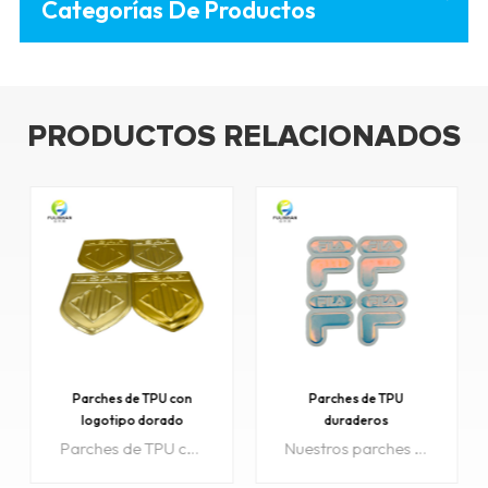
Categorías De Productos
PRODUCTOS RELACIONADOS
Parches de TPU
Parches de TPU
duraderos
personalizados de alta
personalizados para ropa
calidad para bolsos y
Nuestros parches de TPU personalizados y duraderos son perfectos para la marca o decoración de ropa, ya que ofrecen un material ecológico y una calidad duradera. Disponibles para pedidos al por mayor y al por mayor con opciones de personalización completas para satisfacer sus necesidades específicas.
Realza tus bolsos y mochilas con parches de TPU personalizados de alta calidad. Estos parches duraderos y ecológicos son perfectos para pedidos al por mayor, pedidos al por mayor y marcas OEM.
al por mayor
mochilas