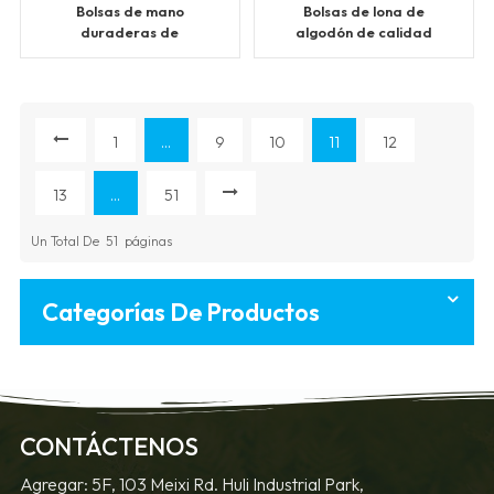
Bolsas de mano
Bolsas de lona de
duraderas de
algodón de calidad
polipropileno no tejido
1
...
9
10
11
12
13
...
51
Un Total De
51
Páginas
Categorías De Productos
CONTÁCTENOS
Agregar: 5F, 103 Meixi Rd. Huli Industrial Park,