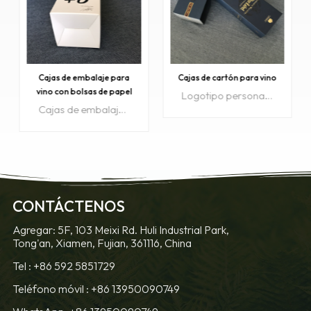
Cajas de embalaje para
Cajas de cartón para vino
vino con bolsas de papel
Logotipo personalizado estampado en caliente con su propio diseño en cajas de cartón para vino.
Cajas de embalaje de vino personalizadas con bolsas de papel.
OBTENGA
OBTENGA
CONTÁCTENOS
MÁS
MÁS
Agregar: 5F, 103 Meixi Rd. Huli Industrial Park,
INFORMACIÓN
Tong'an, Xiamen, Fujian, 361116, China
INFORMACIÓN
Tel :
+86 592 5851729
Teléfono móvil :
+86 13950090749