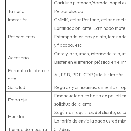
Cartulina plateada/dorada, papel espe
Tamaño
Personalizado
Impresión
CMMK, color Pantone, color directo o
Laminado brillante, Laminado mate, B
Refinamiento
Estampado en oro y plata, laminado con 
y flocado, etc.
Cinta y lazo, imán, interior de tela, in
Accesorio
Blister en el interior, plástico en el i
Formato de obra de
AI, PSD, PDF, CDR (si la ilustración J
arte
Solicitud
Regalos y artesanías, alimentos, ropa
Empaquetado en bolsa de polietileno i
Embalaje
solicitud del cliente.
Según los requisitos del cliente, se co
Muestra
La tarifa de envío la paga usted mi
Tiempo de muestra
5-7 días