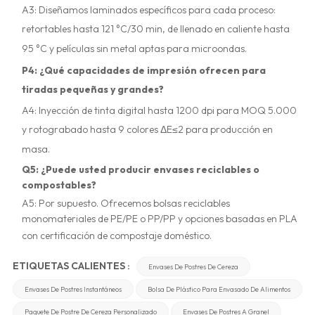
A3: Diseñamos laminados específicos para cada proceso:
retortables hasta 121 °C/30 min, de llenado en caliente hasta
95 °C y películas sin metal aptas para microondas.
P4: ¿Qué capacidades de impresión ofrecen para
tiradas pequeñas y grandes?
A4: Inyección de tinta digital hasta 1200 dpi para MOQ 5.000
y rotograbado hasta 9 colores ΔE≤2 para producción en
masa.
Q5: ¿Puede usted producir envases reciclables o
compostables?
A5: Por supuesto. Ofrecemos bolsas reciclables
monomateriales de PE/PE o PP/PP y opciones basadas en PLA
con certificación de compostaje doméstico.
ETIQUETAS CALIENTES :
Envases De Postres De Cereza
Envases De Postres Instantáneos
Bolsa De Plástico Para Envasado De Alimentos
Paquete De Postre De Cereza Personalizado
Envases De Postres A Granel