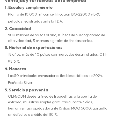
Ventajas y fortalezas de la empresa
1.
Escala y cumplimiento
Planta de 10.000 m² con certificación ISO‑22000 y BRC,
películas registradas ante la FDA.
2.
Capacidad
500 millones de bolsas al año, 8 líneas de huecograbado de
alta velocidad, 3 prensas digitales de tiradas cortas.
3.
Historial de exportaciones
18 años, más de 40 países con mercados desarrollados, OTIF
98,6 %.
4.
Honores
Los 50 principales envasadores flexibles asiáticos de 2024,
EcoVadis Silver.
5.
Servicio y posventa
OEM/ODM desde la línea de troquel hasta la puerta de
entrada; muestras simples gratuitas durante 3 días;
herramientas rápidas durante 15 días; MOQ 5000; garantía
sin defectos o crédito del 110 %.