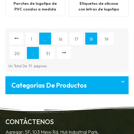
Parches de logotipo de
Etiquetas de silicona
PVC cosidos a medida
con letras de logotipo
en relieve
personalizadas
1
...
16
17
18
19
20
...
51
Un Total De
51
Páginas
Categorías De Productos
CONTÁCTENOS
Agregar: 5F, 103 Meixi Rd. Huli Industrial Park,