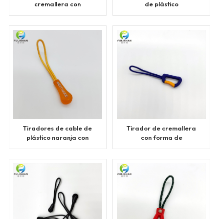
cremallera con
de plástico
logotipos impresos a
transparente colorido
medida
personalizado
Tiradores de cable de
Tirador de cremallera
plástico naranja con
con forma de
logotipos
mosquetón
personalizado