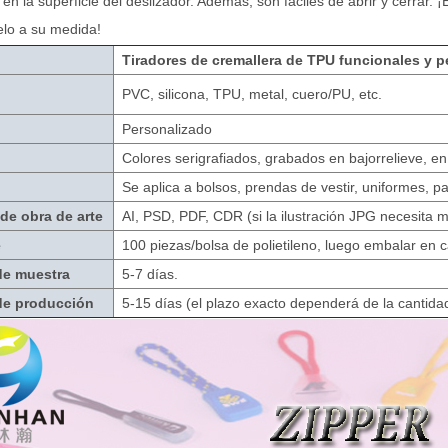
 en la superficie del deslizador. Además, son fáciles de abrir y cerrar
elo a su medida!
Tiradores de cremallera de TPU funcionales y 
PVC, silicona, TPU, metal, cuero/PU, etc.
Personalizado
Colores serigrafiados, grabados en bajorrelieve, en 
Se aplica a bolsos, prendas de vestir, uniformes, pa
de obra de arte
AI, PSD, PDF, CDR (si la ilustración JPG necesita 
e
100 piezas/bolsa de polietileno, luego embalar en ca
de muestra
5-7 días.
de producción
5-15 días (el plazo exacto dependerá de la cantida