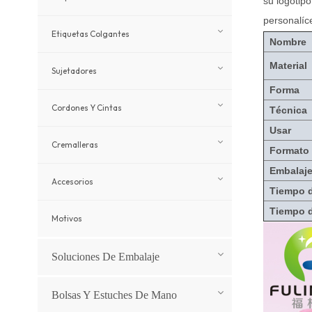
su logotipo
personalíc
Etiquetas Colgantes
Nombre
Material
Sujetadores
Forma
Cordones Y Cintas
Técnica
Usar
Cremalleras
Formato 
Embalaj
Accesorios
Tiempo 
Tiempo 
Motivos
Soluciones De Embalaje
Bolsas Y Estuches De Mano