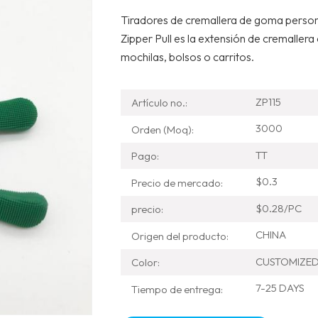
Tiradores de cremallera de goma person
Zipper Pull es la extensión de cremallera
mochilas, bolsos o carritos.
ZP115
Artículo no.:
3000
Orden (Moq):
TT
Pago:
$0.3
Precio de mercado:
$0.28/PC
precio:
CHINA
Origen del producto:
CUSTOMIZE
Color:
7-25 DAYS
Tiempo de entrega: