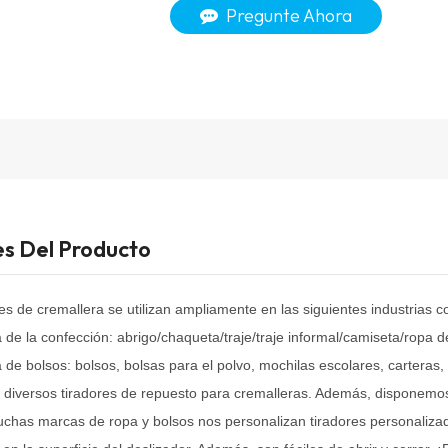
Pregunte Ahora
es Del Producto
res de cremallera se utilizan ampliamente en las siguientes industrias
a de la confección: abrigo/chaqueta/traje/traje informal/camiseta/ropa 
a de bolsos: bolsos, bolsas para el polvo, mochilas escolares, carteras,
diversos tiradores de repuesto para cremalleras. Además, disponemos 
uchas marcas de ropa y bolsos nos personalizan tiradores personaliz