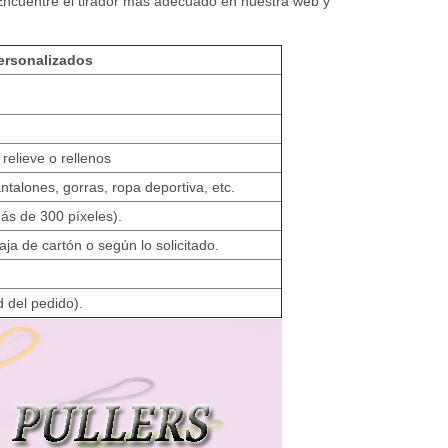
. ¡Encuentre el tirador más adecuado en nuestra web y
personalizados
relieve o rellenos
ntalones, gorras, ropa deportiva, etc.
más de 300 píxeles).
ja de cartón o según lo solicitado.
d del pedido).