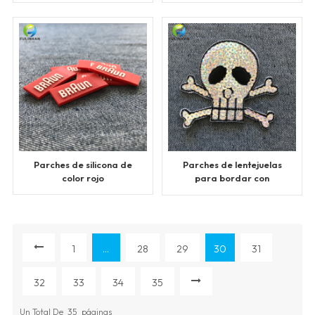
Parches de silicona de
Parches de lentejuelas
color rojo
para bordar con
plancha para ropa
1
...
28
29
30
31
32
33
34
35
Un Total De
35
Páginas