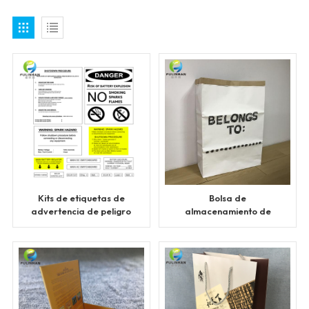
Kits de etiquetas de
Bolsa de
advertencia de peligro
almacenamiento de
solar
papel kraft resistente,
organizador de
juguetes para niños,
ropa, decoración
sencilla y ecológica
para el hogar.