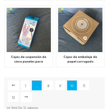
de Australia para kits
solares
Cajas de suspensión de
Cajas de embalaje de
cinco paneles para
papel corrugado
productos de equipo de
protección
1
...
8
9
10
11
12
Un Total De
12
Páginas