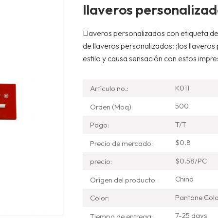
llaveros personaliza
Llaveros personalizados con etiqueta de
de llaveros personalizados: ¡los llaveros
estilo y causa sensación con estos impr
K011
Artículo no.:
500
Orden (Moq):
T/T
Pago:
$0.8
Precio de mercado:
$0.58/PC
precio:
China
Origen del producto:
Pantone Col
Color:
7-25 days
Tiempo de entrega: