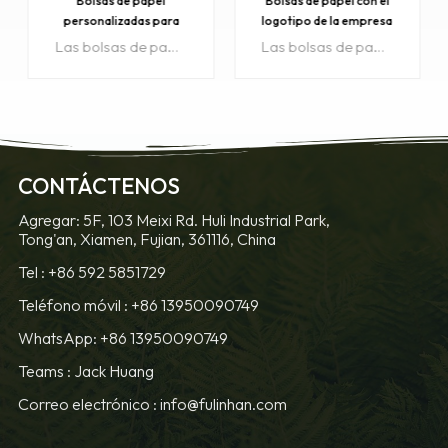
Bolsas de papel con el
Bolsas de compras de
logotipo de la empresa
cartón negro
Las bolsas de papel con el logotipo de la empresa se utilizan comúnmente como bolsas de compras, embalajes y sacos.
Las bolsas de compras de papel y cartón negro son una moda y le dan marca a sus productos.
OBTENGA
OBTENGA
CONTÁCTENOS
MÁS
MÁS
Agregar: 5F, 103 Meixi Rd. Huli Industrial Park,
Tong'an, Xiamen, Fujian, 361116, China
INFORMACIÓN
INFORMACIÓN
Tel :
+86 592 5851729
Teléfono móvil :
+86 13950090749
WhatsApp: +86 13950090749
Teams :
Jack Huang
Correo electrónico :
info@fulinhan.com