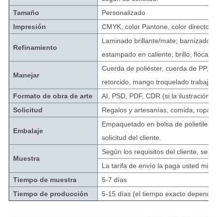
Tamaño
Personalizado
Impresión
CMYK, color Pantone, color directo o
Laminado brillante/mate; barnizado al 
Refinamiento
estampado en caliente; brillo; flocado, 
Cuerda de poliéster, cuerda de PP, c
Manejar
retorcido, mango troquelado trabajab
Formato de obra de arte
AI, PSD, PDF, CDR (si la ilustración
Solicitud
Regalos y artesanías, comida, ropa, e
Empaquetado en bolsa de polietileno i
Embalaje
solicitud del cliente.
Según los requisitos del cliente, se 
Muestra
La tarifa de envío la paga usted m
Tiempo de muestra
5-7 días
Tiempo de producción
5-15 días (el tiempo exacto depender