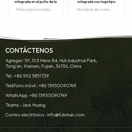
integrada en el puño de la
integrada con logotipo
chaqueta
impreso
Marca personalizadalengüetas de los puños de las mangas Son adecuados para todo tipo de ropa, especialmente para equipos de exterior..
Nombre de marca personalizadolengüetas de los puños de las mangas Son adecuados para todo tipo de ropa, especialmente para equipos de exterior..
OBTENGA
OBTENGA
CONTÁCTENOS
MÁS
MÁS
Agregar: 5F, 103 Meixi Rd. Huli Industrial Park,
Tong'an, Xiamen, Fujian, 361116, China
INFORMACIÓN
INFORMACIÓN
Tel :
+86 592 5851729
Teléfono móvil :
+86 13950090749
WhatsApp: +86 13950090749
Teams :
Jack Huang
Correo electrónico :
info@fulinhan.com