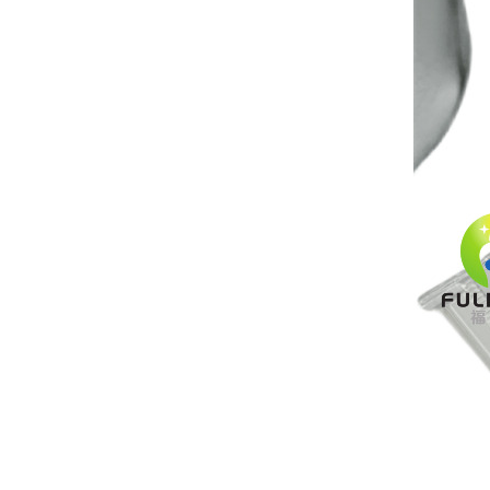
Cremalleras ignífugas
para ropa de trabajo y
de seguridad.
LEER MÁS