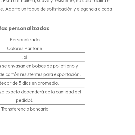
Esta cremallera, suave y resistente, no solo facilita el
e. Aporta un toque de sofisticación y elegancia a cada
etas personalizadas
Personalizado
Colores Pantone
.ai
 se envasan en bolsas de polietileno y
de cartón resistentes para exportación.
dedor de 5 días en promedio.
lazo exacto dependerá de la cantidad del
pedido).
Transferencia bancaria