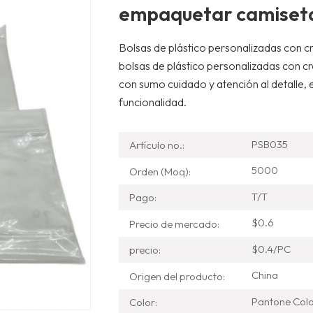
empaquetar camiseta
Bolsas de plástico personalizadas con c
bolsas de plástico personalizadas con 
con sumo cuidado y atención al detalle, 
funcionalidad.
PSB035
Artículo no.:
5000
Orden (Moq):
T/T
Pago:
$0.6
Precio de mercado:
$0.4/PC
precio:
China
Origen del producto:
Pantone Col
Color: