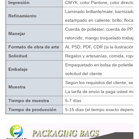
Impresión
CMYK, color Pantone, color directo o
Laminado brillante/mate; barnizado al 
Refinamiento
estampado en caliente; brillo; flocado, 
Cuerda de poliéster, cuerda de PP, c
Manejar
retorcido, mango troquelado trabajab
Formato de obra de arte
AI, PSD, PDF, CDR (si la ilustración
Solicitud
Regalos y artesanías, comida, ropa, e
Empaquetado en bolsa de polietileno i
Embalaje
solicitud del cliente.
Según los requisitos del cliente, se 
Muestra
La tarifa de envío la paga usted m
Tiempo de muestra
5-7 días
Tiempo de producción
5-15 días (el tiempo exacto depender