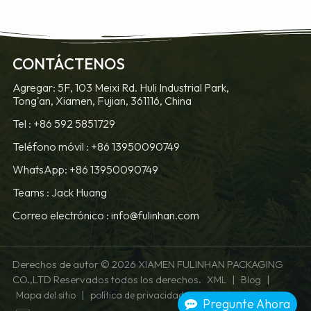
OBTENGA
OBTENGA
CONTÁCTENOS
MÁS
MÁS
Agregar: 5F, 103 Meixi Rd. Huli Industrial Park,
Tong'an, Xiamen, Fujian, 361116, China
INFORMACIÓN
INFORMACIÓN
Tel :
+86 592 5851729
Teléfono móvil :
+86 13950090749
WhatsApp: +86 13950090749
Teams :
Jack Huang
Correo electrónico :
info@fulinhan.com
Derechos de autor © 2026 XIAMEN FULINHAN PACKAGING
CO.,LTD Reservados todos los derechos.
|
|
XML
Blog
|
Mapa del sitio
política de privacidad
Pregunte Ahora